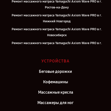
Ремонт массажного матраса Yamaguchi Axiom Wave PRO в г.
Ростов-на-Дону
Ремонт массажного матраса Yamaguchi Axiom Wave PRO в г.
Нижний Новгород
Ремонт массажного матраса Yamaguchi Axiom Wave PRO в г.
Новосибирск
Ремонт массажного матраса Yamaguchi Axiom Wave PRO в г.
Челябинск
Ремонт массажного матраса Yamaguchi Axiom Wave PRO в г.
УСТРОЙСТВА
Екатеринбург
Ремонт массажного матраса Yamaguchi Axiom Wave PRO в г.
Беговые дорожки
Казань
Кофемашины
Ремонт массажного матраса Yamaguchi Axiom Wave PRO в г.
Воронеж
Массажные кресла
Ремонт массажного матраса Yamaguchi Axiom Wave PRO в г.
Массажеры для ног
Самара