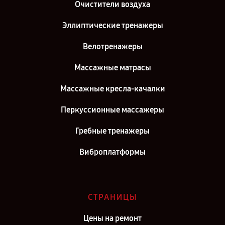
Ремонт массажного матраса Yamaguchi Axiom Wave PRO в г. Киров
Очистители воздуха
Ремонт массажного матраса Yamaguchi Axiom Wave PRO в г.
Эллиптические тренажеры
Москва
Велотренажеры
Ремонт массажного матраса Yamaguchi Axiom Wave PRO в г. Санкт-
Петербург
Массажные матрасы
Массажные кресла-качалки
Перкуссионные массажеры
Гребные тренажеры
Виброплатформы
СТРАНИЦЫ
Цены на ремонт