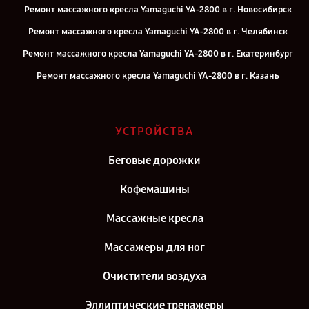
Ремонт массажного кресла Yamaguchi YA-2800 в г. Новосибирск
Ремонт массажного кресла Yamaguchi YA-2800 в г. Челябинск
Ремонт массажного кресла Yamaguchi YA-2800 в г. Екатеринбург
Ремонт массажного кресла Yamaguchi YA-2800 в г. Казань
Ремонт массажного кресла Yamaguchi YA-2800 в г. Воронеж
Ремонт массажного кресла Yamaguchi YA-2800 в г. Самара
УСТРОЙСТВА
Ремонт массажного кресла Yamaguchi YA-2800 в г. Киров
Беговые дорожки
Ремонт массажного кресла Yamaguchi YA-2800 в г. Москва
Ремонт массажного кресла Yamaguchi YA-2800 в г. Санкт-
Кофемашины
Петербург
Массажные кресла
Массажеры для ног
Очистители воздуха
Эллиптические тренажеры